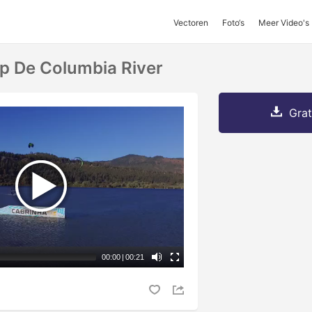
Vectoren
Foto‘s
Meer Video's
Op De Columbia River
Grat
00:00
|
00:21