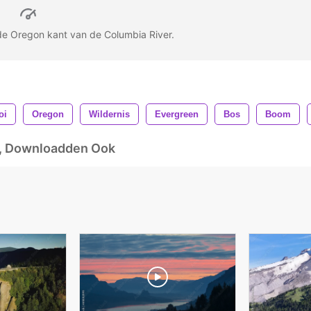
t de Oregon kant van de Columbia River.
oi
Oregon
Wildernis
Evergreen
Bos
Boom
d, Downloadden Ook