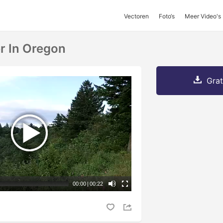
Vectoren
Foto‘s
Meer Video's
r In Oregon
Grat
00:00
|
00:22