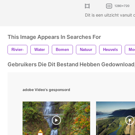
1280x720
Dit is een uitzicht vanui
This Image Appears In Searches For
Rivier-
Water
Bomen
Natuur
Heuvels
Mo
Gebruikers Die Dit Bestand Hebben Gedownloa
adobe Video's gesponsord