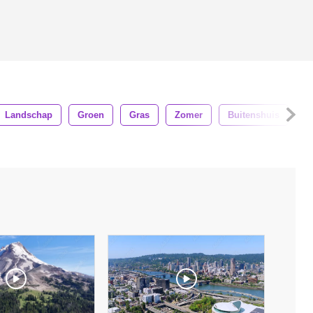
Landschap
Groen
Gras
Zomer
Buitenshuis
T