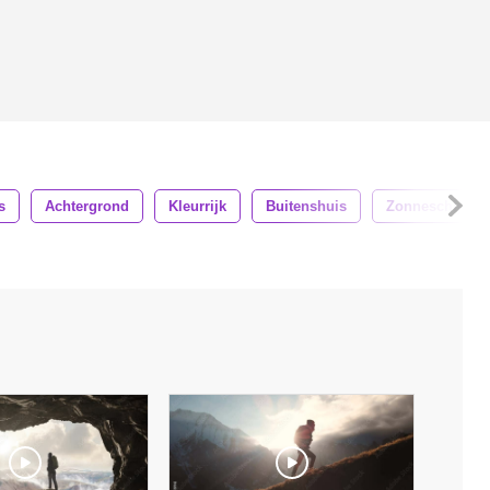
s
Achtergrond
Kleurrijk
Buitenshuis
Zonneschijn