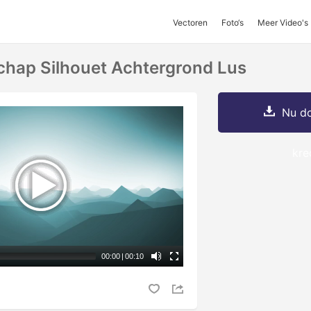
Vectoren
Foto‘s
Meer Video's
hap Silhouet Achtergrond Lus
Nu do
kre
00:00
|
00:10