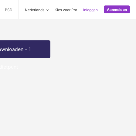
Aanmelden
PSD
Nederlands
Kies voor Pro
Inloggen
wnloaden - 1
dietpunt