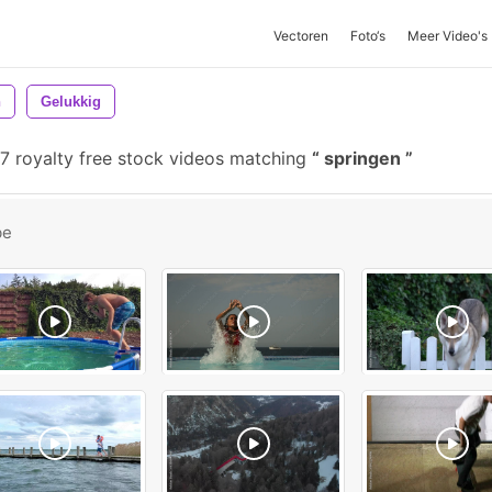
Vectoren
Foto‘s
Meer Video's
n
Gelukkig
7 royalty free stock videos matching
springen
be