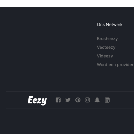
Ons Netwerk
Brusheezy
Vecteezy
Videezy
Word een provider