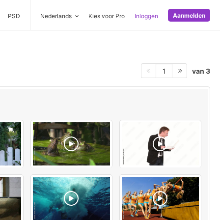
Aanmelden
PSD
Nederlands
Kies voor Pro
Inloggen
van 3
1