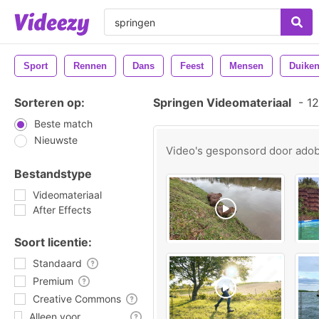
Sport
Rennen
Dans
Feest
Mensen
Duike
Sorteren op:
Springen Videomateriaal
-
12
Beste match
Nieuwste
Video's gesponsord door
ado
Bestandstype
Videomateriaal
After Effects
Soort licentie:
Standaard
Premium
Creative Commons
Alleen voor