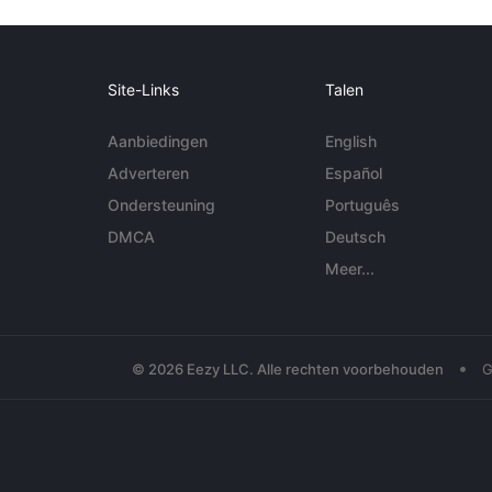
Site-Links
Talen
Aanbiedingen
English
Adverteren
Español
Ondersteuning
Português
DMCA
Deutsch
Meer...
•
© 2026 Eezy LLC. Alle rechten voorbehouden
G