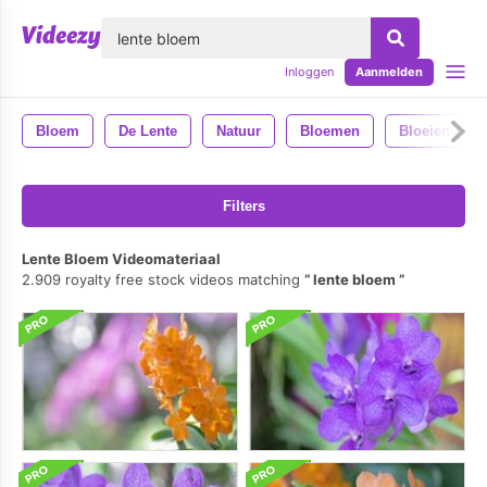
lose
Inloggen
Aanmelden
Bloem
De Lente
Natuur
Bloemen
Bloeien
Filters
Lente Bloem Videomateriaal
2.909 royalty free stock videos matching
lente bloem