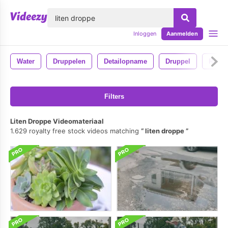
lose
Inloggen
Aanmelden
Water
Druppelen
Detailopname
Druppel
Rege
Filters
Liten Droppe Videomateriaal
1.629 royalty free stock videos matching
liten droppe