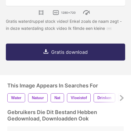
1280x720
Gratis waterdruppel stock video! Enkel zoals de naam zegt -
in deze waterdaling stock video Ik filmde een kleine
Gratis download
This Image Appears In Searches For
Water
Natuur
Nat
Vloeistof
Drinken
Stru
Gebruikers Die Dit Bestand Hebben
Gedownload, Downloadden Ook