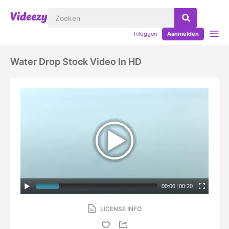
Inloggen
Aanmelden
Water Drop Stock Video In HD
00:00
|
00:20
LICENSE INFO