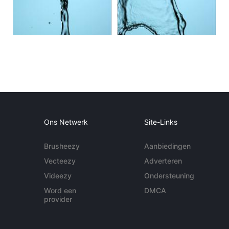
Ons Netwerk
Site-Links
Brusheezy
Aanbiedingen
Vecteezy
Adverteren
Videezy
Ondersteuning
Word een
DMCA
provider