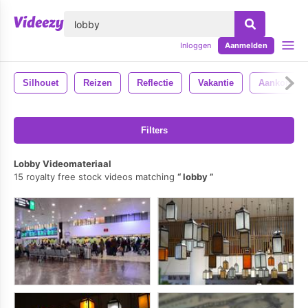
lose
Inloggen
Aanmelden
Silhouet
Reizen
Reflectie
Vakantie
Aankomen
Filters
Lobby Videomateriaal
15 royalty free stock videos matching
lobby