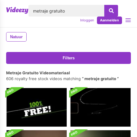
lose
Inloggen
Aanmelden
Natuur
Filters
Metraje Gratuito Videomateriaal
606 royalty free stock videos matching
metraje gratuito