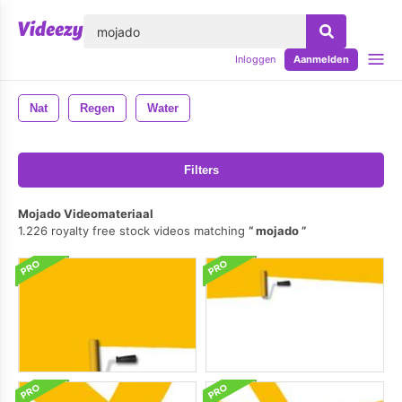
lose
Inloggen
Aanmelden
Nat
Regen
Water
Filters
Mojado Videomateriaal
1.226 royalty free stock videos matching
mojado