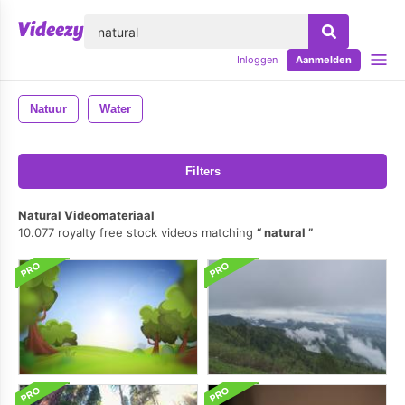
lose
Inloggen
Aanmelden
Natuur
Water
Filters
Natural Videomateriaal
10.077 royalty free stock videos matching
natural