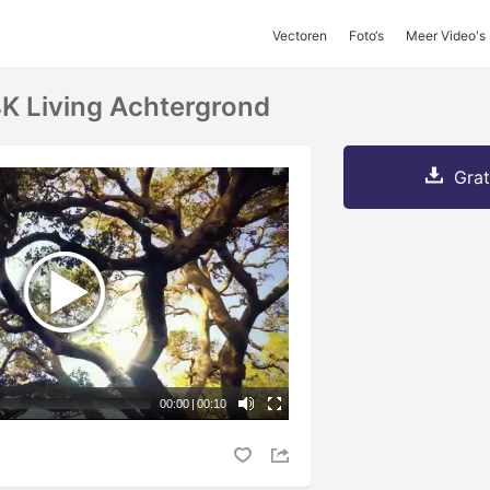
Vectoren
Foto‘s
Meer Video's
K Living Achtergrond
Grat
00:00
|
00:10