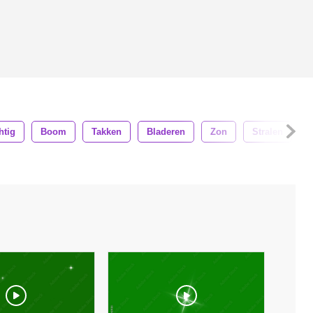
htig
Boom
Takken
Bladeren
Zon
Stralen
S