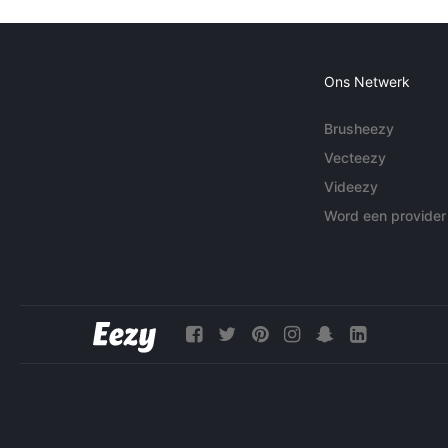
Ons Netwerk
Brusheezy
Vecteezy
Videezy
Word een provider