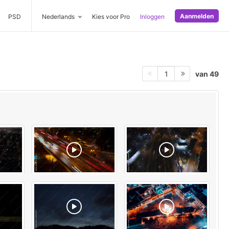
Aanmelden
PSD
Nederlands
Kies voor Pro
Inloggen
van 49
1