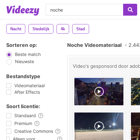
Nacht
Stedelijk
4k
Stad
Sorteren op:
Noche Videomateriaal
-
2.443
Beste match
Nieuwste
Video's gesponsord door
ado
Bestandstype
Videomateriaal
After Effects
Soort licentie:
Standaard
Premium
Creative Commons
Alleen voor