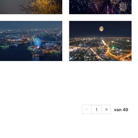
van 49
1