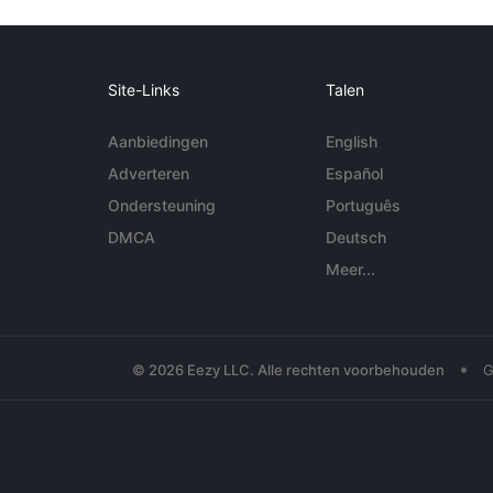
Site-Links
Talen
Aanbiedingen
English
Adverteren
Español
Ondersteuning
Português
DMCA
Deutsch
Meer...
•
© 2026 Eezy LLC. Alle rechten voorbehouden
G