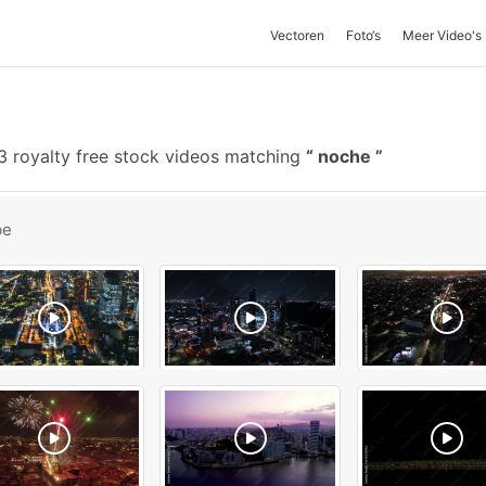
Vectoren
Foto‘s
Meer Video's
 royalty free stock videos matching
noche
be