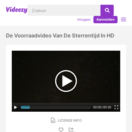
Inloggen
Aanmelden
De Voorraadvideo Van De Sterrentijd In HD
00:00
|
00:30
LICENSE INFO