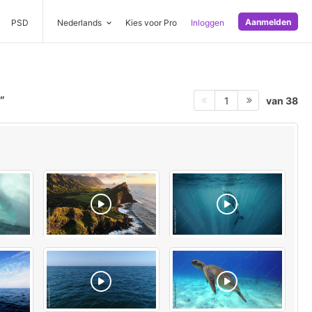
Aanmelden
PSD
Nederlands
Kies voor Pro
Inloggen
van 38
1