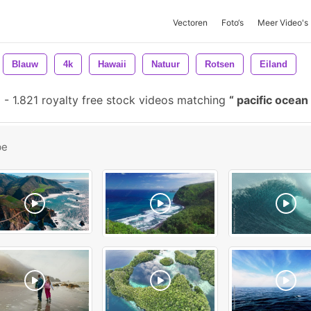
Vectoren
Foto‘s
Meer Video's
Blauw
4k
Hawaii
Natuur
Rotsen
Eiland
-
1.821 royalty free stock videos matching
pacific ocean
be