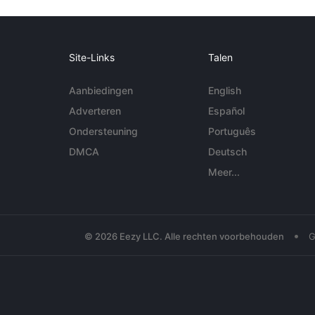
Site-Links
Talen
Aanbiedingen
English
Adverteren
Español
Ondersteuning
Português
DMCA
Deutsch
Meer...
•
© 2026 Eezy LLC. Alle rechten voorbehouden
G