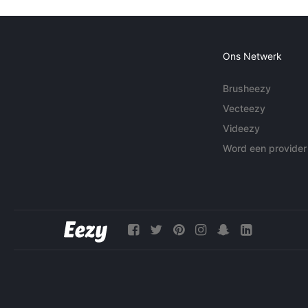
Ons Netwerk
Brusheezy
Vecteezy
Videezy
Word een provider