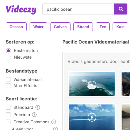
Oceaan
Water
Golven
Strand
Zee
Kust
Sorteren op:
Pacific Ocean Videomateriaal
Beste match
Nieuwste
Video's gesponsord door
ado
Bestandstype
Videomateriaal
After Effects
Soort licentie:
Standaard
Premium
Creative Commons
Alleen voor