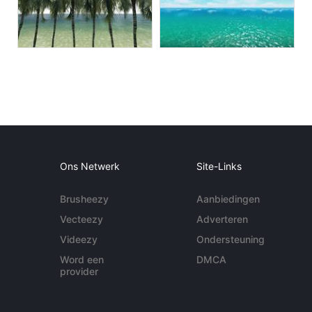
Ons Netwerk
Site-Links
Brusheezy
Aanbiedingen
Vecteezy
Adverteren
Videezy
Ondersteuning
Word een
DMCA
provider