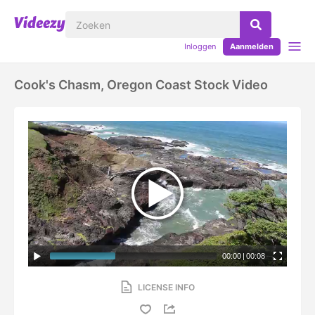
Inloggen
Aanmelden
Cook's Chasm, Oregon Coast Stock Video
00:00
|
00:08
LICENSE INFO