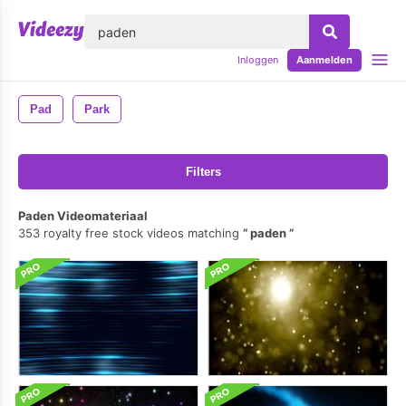
lose
Inloggen
Aanmelden
Pad
Park
Filters
Paden Videomateriaal
353 royalty free stock videos matching
paden