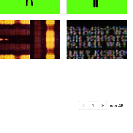
van 45
1