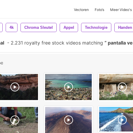
Vectoren
Foto‘s
Meer Video's
4k
Chroma Sleutel
Appel
Technologie
Handen
al
-
2.231 royalty free stock videos matching
pantalla v
be