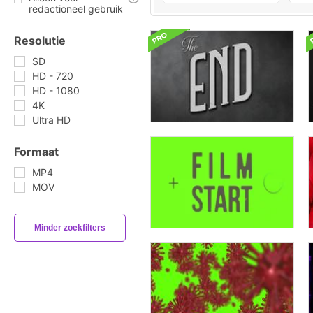
redactioneel gebruik
Resolutie
SD
HD - 720
HD - 1080
4K
Ultra HD
Formaat
MP4
MOV
Minder zoekfilters