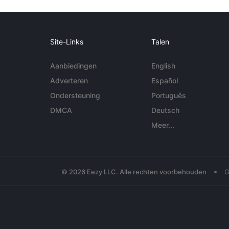
Site-Links
Talen
Aanbiedingen
English
Adverteren
Español
Ondersteuning
Português
DMCA
Deutsch
Meer...
•
© 2026 Eezy LLC. Alle rechten voorbehouden
G