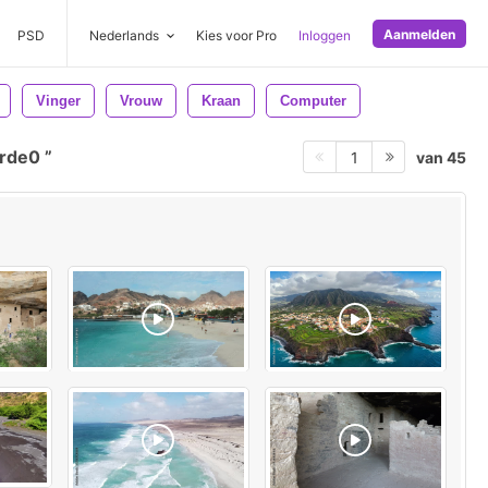
Aanmelden
PSD
Nederlands
Kies voor Pro
Inloggen
Vinger
Vrouw
Kraan
Computer
erde0
van 45
1