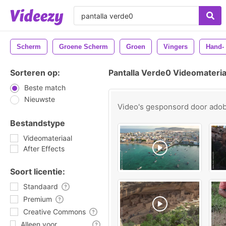
Scherm
Groene Scherm
Groen
Vingers
Hand-
Sorteren op:
Pantalla Verde0 Videomateria
Beste match
Nieuwste
Video's gesponsord door
ado
Bestandstype
Videomateriaal
After Effects
Soort licentie:
Standaard
Premium
Creative Commons
Alleen voor