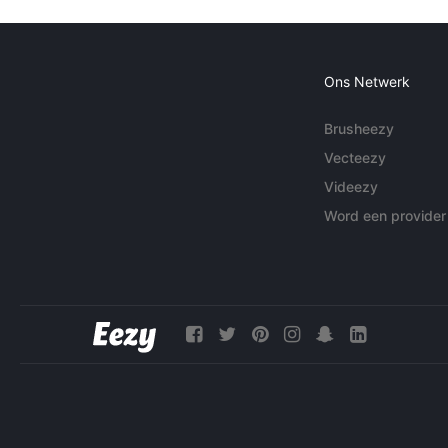
Ons Netwerk
Brusheezy
Vecteezy
Videezy
Word een provider