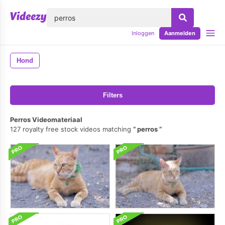
lose
Inloggen
Aanmelden
Hond
Filters
Perros Videomateriaal
127 royalty free stock videos matching
perros