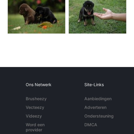
Ons Netwerk
Site-Links
Brusheezy
Aanbiedingen
Vecteezy
Adverteren
Videezy
Ondersteuning
Word een
DMCA
provider