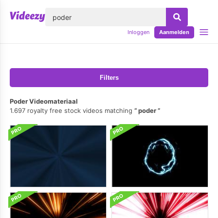
lose
Inloggen
Aanmelden
Filters
Poder Videomateriaal
1.697 royalty free stock videos matching
poder