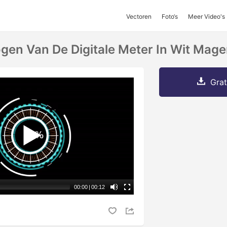
Vectoren
Foto‘s
Meer Video's
en Van De Digitale Meter In Wit Mage
Grat
00:00
|
00:12