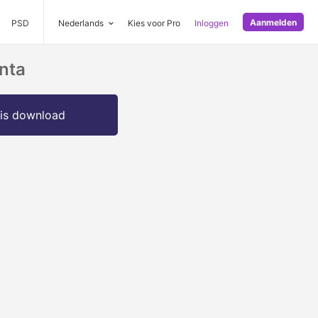
Aanmelden
PSD
Nederlands
Kies voor Pro
Inloggen
nta
is download