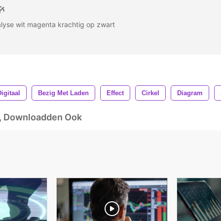
alyse wit magenta krachtig op zwart
igitaal
Bezig Met Laden
Effect
Cirkel
Diagram
d, Downloadden Ook