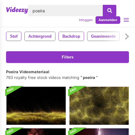
lose
Inloggen
Aanmelden
Stof
Achtergrond
Backdrop
Geanimeerde
Lev
Filters
Poeira Videomateriaal
793 royalty free stock videos matching
poeira