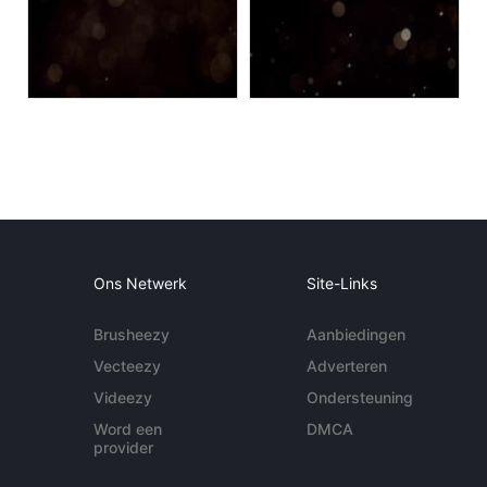
Ons Netwerk
Site-Links
Brusheezy
Aanbiedingen
Vecteezy
Adverteren
Videezy
Ondersteuning
Word een
DMCA
provider