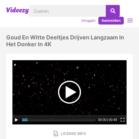
Inloggen
Aanmelden
Goud En Witte Deeltjes Drijven Langzaam In
Het Donker In 4K
00:00
|
00:49
LICENSE INFO