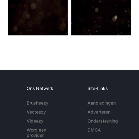
Ons Netwerk
Site-Links
Brusheezy
Aanbiedingen
Vecteezy
Adverteren
Videezy
Ondersteuning
Word een
DMCA
provider