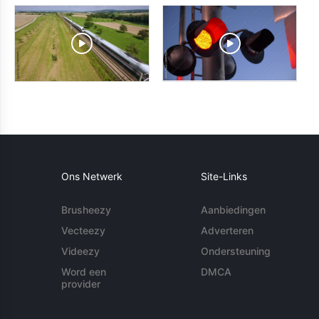
Ons Netwerk
Site-Links
Brusheezy
Aanbiedingen
Vecteezy
Adverteren
Videezy
Ondersteuning
Word een
DMCA
provider