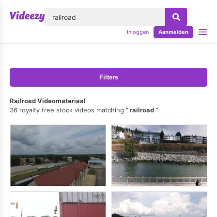
lose
Inloggen
Aanmelden
Filters
Railroad Videomateriaal
36 royalty free stock videos matching
railroad