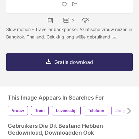
0
Slow motion - Traveller backpacker Aziatische vrouw reizen in
Bangkok, Thailand. Gelukkig jong wijfje gebruikend
Gratis download
This Image Appears In Searches For
Vrouw
Trein
Levensstijl
Telefoon
Jong
M
Gebruikers Die Dit Bestand Hebben
Gedownload, Downloadden Ook