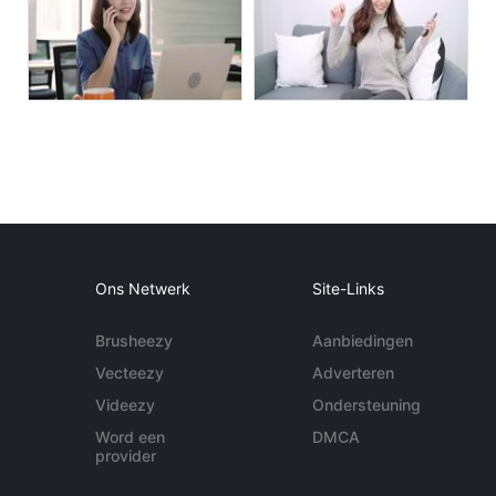
Ons Netwerk
Site-Links
Brusheezy
Aanbiedingen
Vecteezy
Adverteren
Videezy
Ondersteuning
Word een
DMCA
provider