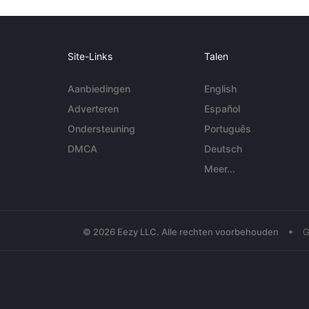
Site-Links
Talen
Aanbiedingen
English
Adverteren
Español
Ondersteuning
Português
DMCA
Deutsch
Meer...
•
© 2026 Eezy LLC. Alle rechten voorbehouden
G