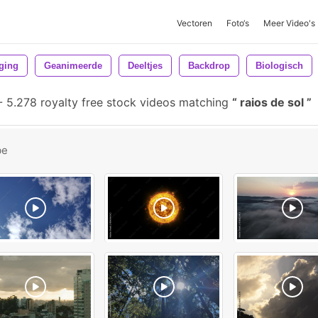
Vectoren
Foto‘s
Meer Video's
ging
Geanimeerde
Deeltjes
Backdrop
Biologisch
-
5.278 royalty free stock videos matching
raios de sol
be