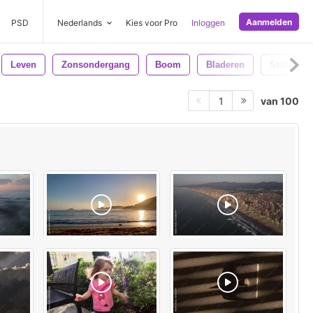
Aanmelden
PSD
Nederlands
Kies voor Pro
Inloggen
Leven
Zonsondergang
Boom
Bladeren
Stof
van 100
1