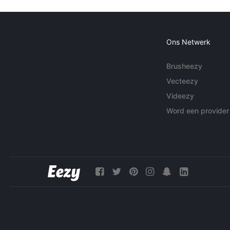
Ons Netwerk
Brusheezy
Vecteezy
Videezy
Word een provider