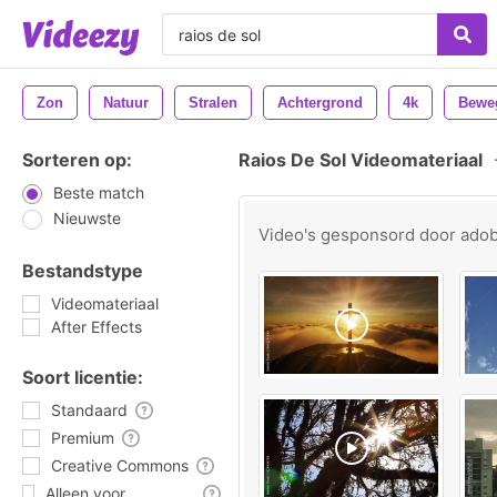
Zon
Natuur
Stralen
Achtergrond
4k
Bewe
Sorteren op:
Raios De Sol Videomateriaal
Beste match
Nieuwste
Video's gesponsord door
ado
Bestandstype
Videomateriaal
After Effects
Soort licentie:
Standaard
Premium
Creative Commons
Alleen voor