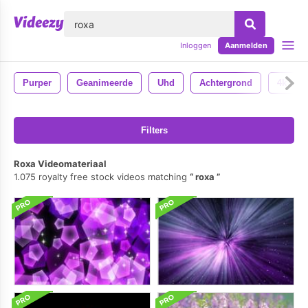
lose
Inloggen
Aanmelden
Purper
Geanimeerde
Uhd
Achtergrond
4k
Filters
Roxa Videomateriaal
1.075 royalty free stock videos matching
roxa