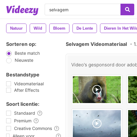
Natuur
Wild
Bloem
De Lente
Dieren In Het Wil
Sorteren op:
Selvagem Videomateriaal
-
1.
Beste match
Nieuwste
Video's gesponsord door
ado
Bestandstype
Videomateriaal
After Effects
Soort licentie:
Standaard
Premium
Creative Commons
Alleen voor