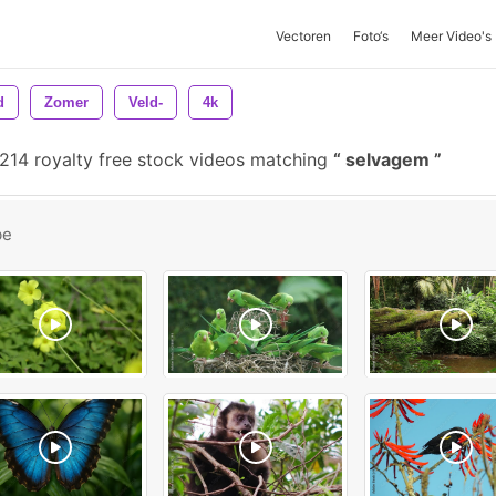
Vectoren
Foto‘s
Meer Video's
d
Zomer
Veld-
4k
214 royalty free stock videos matching
selvagem
be