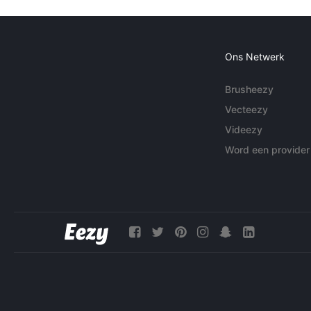
Ons Netwerk
Brusheezy
Vecteezy
Videezy
Word een provider