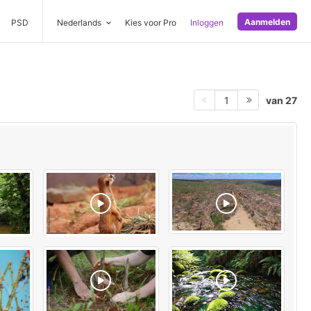
Aanmelden
PSD
Nederlands
Kies voor Pro
Inloggen
van 27
1