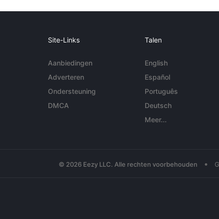
Site-Links
Talen
Aanbiedingen
English
Adverteren
Español
Ondersteuning
Português
DMCA
Deutsch
Meer...
•
© 2026 Eezy LLC. Alle rechten voorbehouden
G