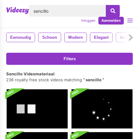
lose
Inloggen
Aanmelden
Eenvoudig
Schoon
Modern
Elegant
Ae Templ
Filters
Sencillo Videomateriaal
236 royalty free stock videos matching
sencillo