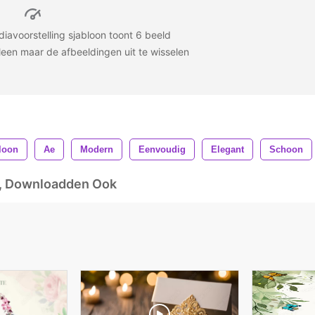
diavoorstelling sjabloon toont 6 beeld
leen maar de afbeeldingen uit te wisselen
loon
Ae
Modern
Eenvoudig
Elegant
Schoon
d, Downloadden Ook