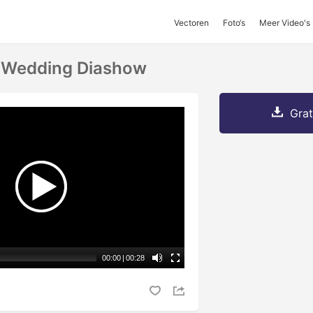
Vectoren
Foto‘s
Meer Video's
 Wedding Diashow
Grat
00:00
|
00:28