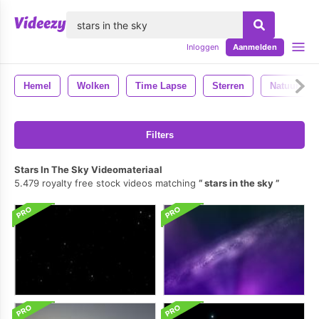
lose
Inloggen
Aanmelden
Hemel
Wolken
Time Lapse
Sterren
Natuur
Filters
Stars In The Sky Videomateriaal
5.479 royalty free stock videos matching
stars in the sky