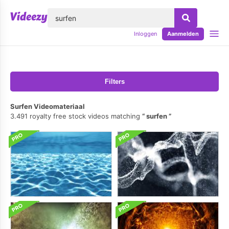
lose
Inloggen
Aanmelden
Filters
Surfen Videomateriaal
3.491 royalty free stock videos matching
surfen