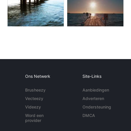
Ons Netwerk
Site-Links
Brusheezy
Aanbiedingen
Vecteezy
Adverteren
Videezy
Ondersteuning
Word een
DMCA
provider