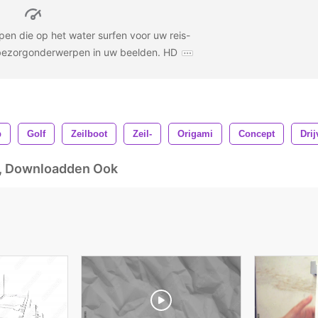
en die op het water surfen voor uw reis-
 bezorgonderwerpen in uw beelden. HD
p
Golf
Zeilboot
Zeil-
Origami
Concept
Dri
d, Downloadden Ook