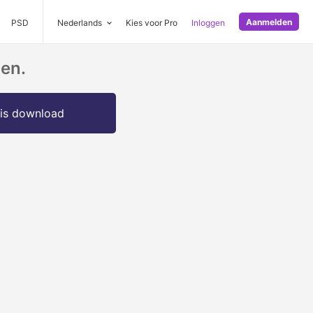
Aanmelden
PSD
Nederlands
Kies voor Pro
Inloggen
en.
is download