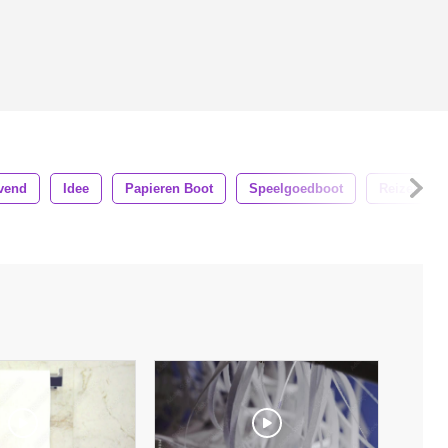
jvend
Idee
Papieren Boot
Speelgoedboot
Reizen