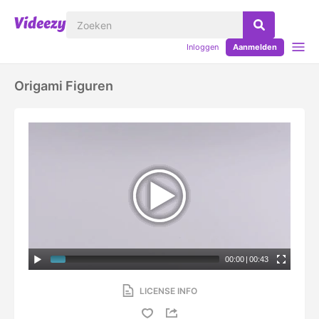
Inloggen
Aanmelden
Origami Figuren
00:00
|
00:43
LICENSE INFO