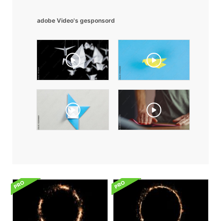
adobe Video's gesponsord