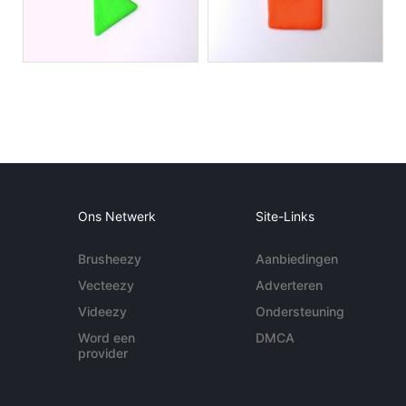
Ons Netwerk
Site-Links
Brusheezy
Aanbiedingen
Vecteezy
Adverteren
Videezy
Ondersteuning
Word een
DMCA
provider