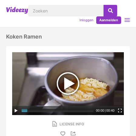
Inloggen
Aanmelden
Koken Ramen
00:00
|
00:40
LICENSE INFO