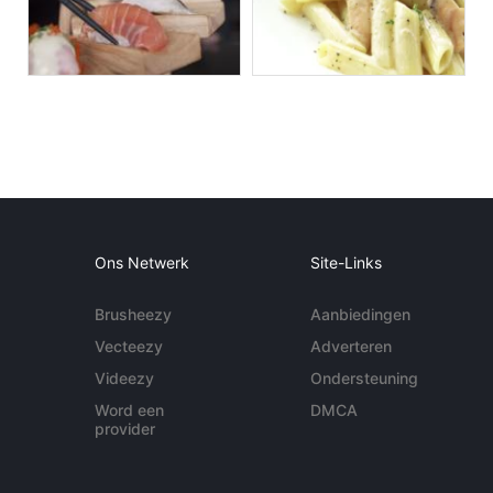
Ons Netwerk
Site-Links
Brusheezy
Aanbiedingen
Vecteezy
Adverteren
Videezy
Ondersteuning
Word een
DMCA
provider