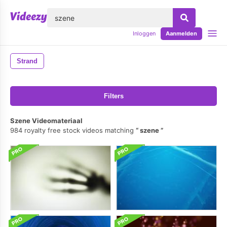
lose
Inloggen
Aanmelden
Strand
Filters
Szene Videomateriaal
984 royalty free stock videos matching
szene