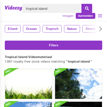
lose
Inloggen
Aanmelden
Eiland
Oceaan
Tropisch
Natuur
Strand
H
Filters
Tropical Island Videomateriaal
1.967 royalty free stock videos matching
tropical island