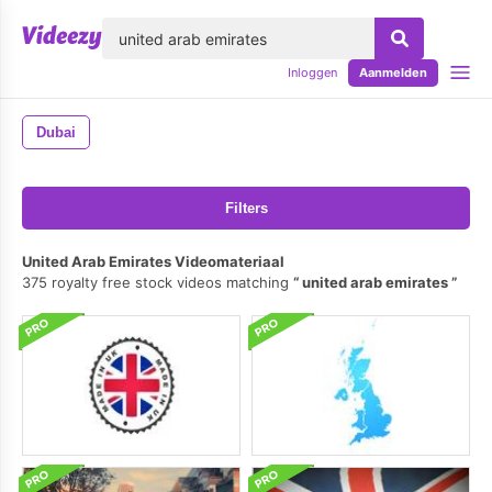
lose
Inloggen
Aanmelden
Dubai
Filters
United Arab Emirates Videomateriaal
375 royalty free stock videos matching
united arab emirates