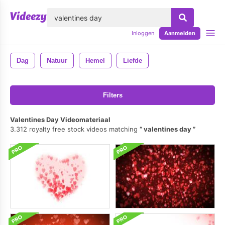
lose
Inloggen
Aanmelden
Dag
Natuur
Hemel
Liefde
Filters
Valentines Day Videomateriaal
3.312 royalty free stock videos matching
valentines day