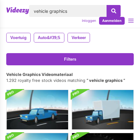
lose
Inloggen
Aanmelden
Voertuig
Auto&#39;s
Verkeer
Filters
Vehicle Graphics Videomateriaal
1.292 royalty free stock videos matching
vehicle graphics