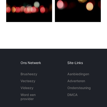
Ons Netwerk
Site-Links
Brusheezy
Aanbiedingen
Vecteezy
Adverteren
Videezy
Ondersteuning
Word een
DMCA
provider