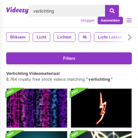
lose
Inloggen
Aanmelden
Bliksem
Licht
Lichten
4k
Licht Lekken
Sl
Filters
Verlichting Videomateriaal
8.764 royalty free stock videos matching
verlichting