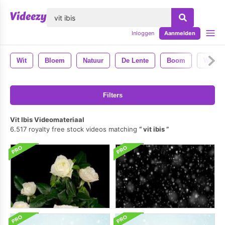
lose
Inloggen
Aanmelden
Wit
Bloem
Natuur
De Lente
Boom
Witte 
Filters
Vit Ibis Videomateriaal
6.517 royalty free stock videos matching
vit ibis