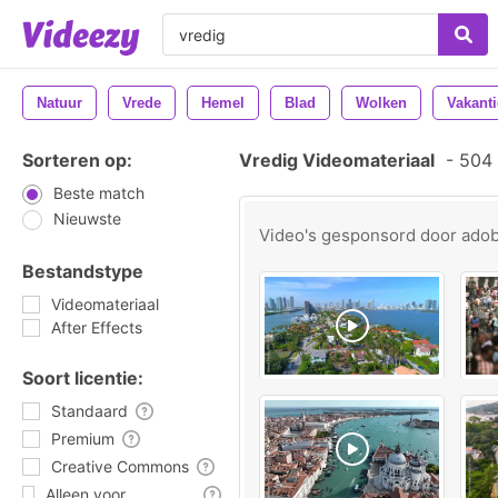
Natuur
Vrede
Hemel
Blad
Wolken
Vakanti
Sorteren op:
Vredig Videomateriaal
-
504 
Beste match
Nieuwste
Video's gesponsord door
ado
Bestandstype
Videomateriaal
After Effects
Soort licentie:
Standaard
Premium
Creative Commons
Alleen voor