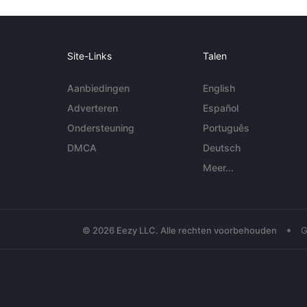
Site-Links
Talen
Aanbiedingen
English
Adverteren
Español
Ondersteuning
Português
DMCA
Deutsch
Meer...
•
© 2026 Eezy LLC. Alle rechten voorbehouden
G