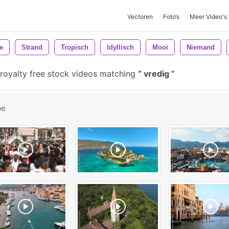
Vectoren
Foto‘s
Meer Video's
e
Strand
Tropisch
Idyllisch
Mooi
Niemand
royalty free stock videos matching
vredig
be