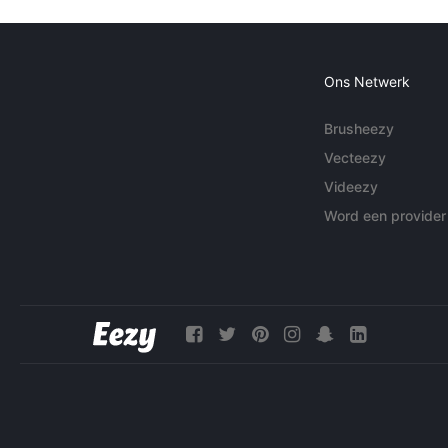
Ons Netwerk
Brusheezy
Vecteezy
Videezy
Word een provider