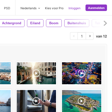
Aanmelden
PSD
Nederlands
Kies voor Pro
Inloggen
Achtergrond
Eiland
Boom
Buitenshuis
Tak
Z
van 12
1