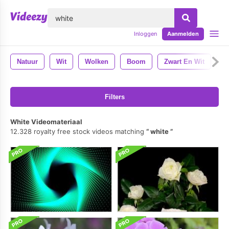
lose
Inloggen
Aanmelden
Natuur
Wit
Wolken
Boom
Zwart En Wit
B
Filters
White Videomateriaal
12.328 royalty free stock videos matching
white