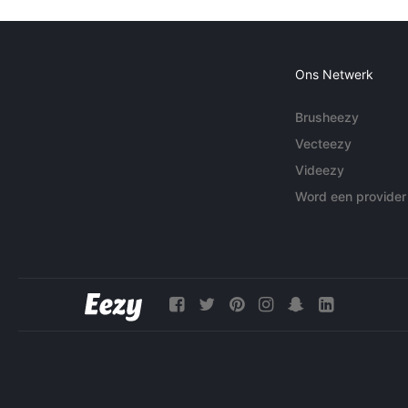
Ons Netwerk
Brusheezy
Vecteezy
Videezy
Word een provider