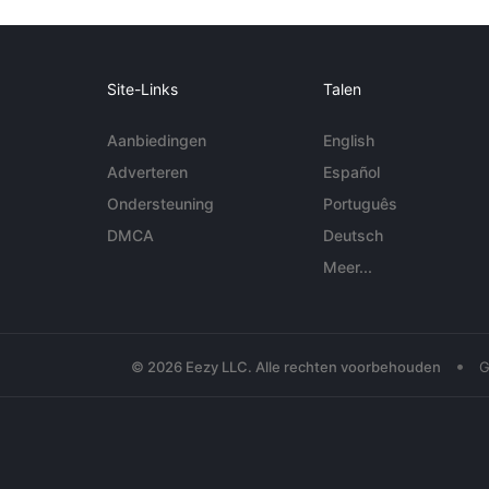
Site-Links
Talen
Aanbiedingen
English
Adverteren
Español
Ondersteuning
Português
DMCA
Deutsch
Meer...
•
© 2026 Eezy LLC. Alle rechten voorbehouden
G