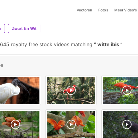
Vectoren
Foto‘s
Meer Video's
m
Zwart En Wit
645 royalty free stock videos matching
witte ibis
be