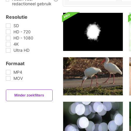
redactioneel gebruik
Resolutie
SD
HD - 720
HD - 1080
4K
Ultra HD
Formaat
MP4
MOV
Minder zoekfilters