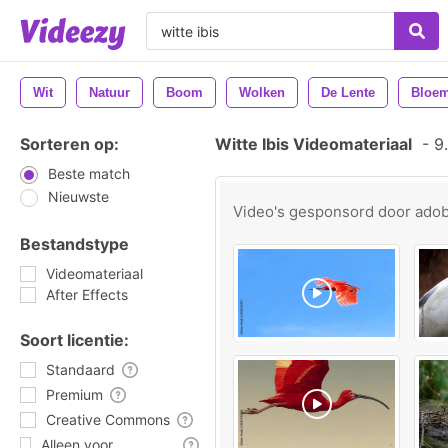
Wit
Natuur
Boom
Wolken
De Lente
Bloe
Sorteren op:
Witte Ibis Videomateriaal
-
9.
Beste match
Nieuwste
Video's gesponsord door
ado
Bestandstype
Videomateriaal
After Effects
Soort licentie:
Standaard
Premium
Creative Commons
Alleen voor