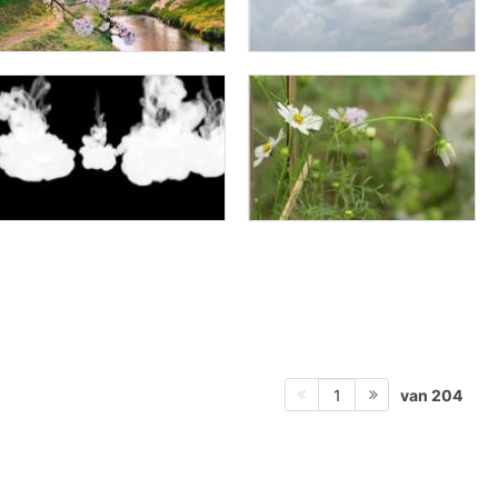
van 204
1