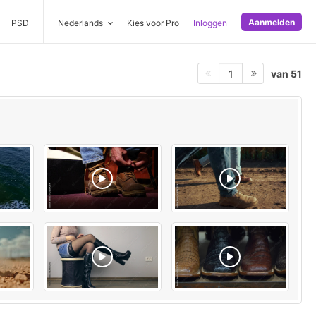
Aanmelden
PSD
Nederlands
Kies voor Pro
Inloggen
van 51
1