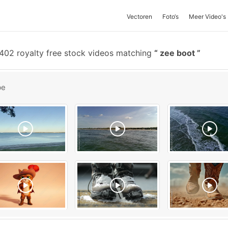
Vectoren
Foto‘s
Meer Video's
402 royalty free stock videos matching
zee boot
be