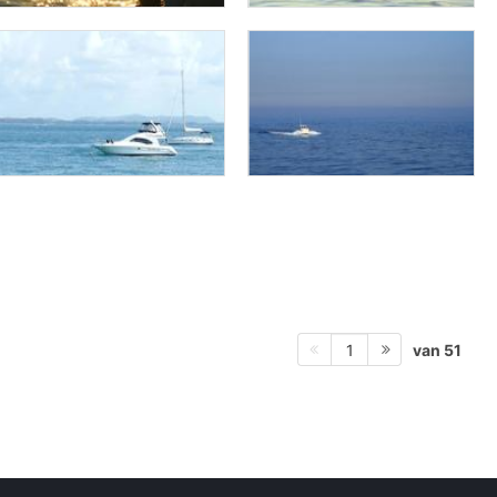
van 51
1